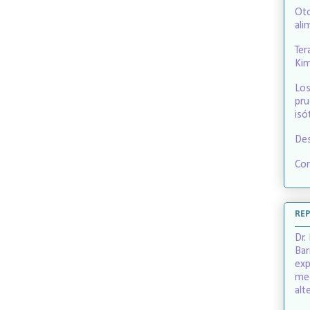
Oto
ali
Ter
Ki
Los
pru
isó
Des
Co
RE
Dr.
Bar
exp
med
alt