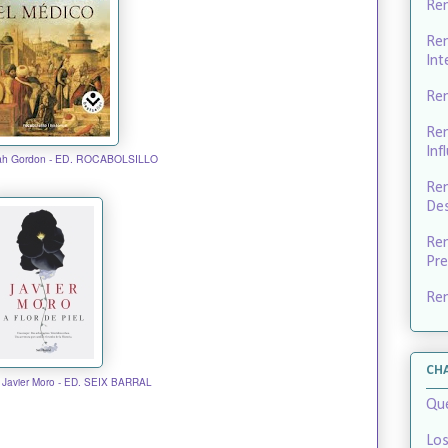
Rem
Rem
Int
Rem
Rem
Inf
oah Gordon - ED. ROCABOLSILLO
Rem
Des
Rem
Pre
Re
CH
l, Javier Moro - ED. SEIX BARRAL
Qué
Los