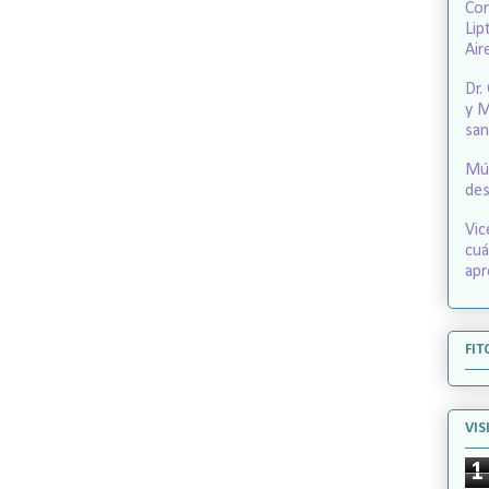
Con
Lip
Air
Dr.
y M
san
Mús
des
Vic
cuá
apr
FIT
VIS
1