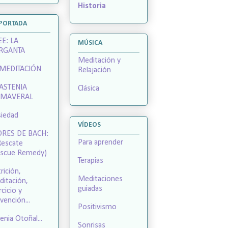
Historia
 PORTADA
E: LA
MÚSICA
RGANTA
Meditación y
 MEDITACIÓN
Relajación
 ASTENIA
Clásica
IMAVERAL
iedad
VÍDEOS
ORES DE BACH:
Para aprender
Rescate
escue Remedy)
Terapias
rición,
Meditaciones
itación,
guiadas
rcicio y
vención...
Positivismo
enia Otoñal...
Sonrisas