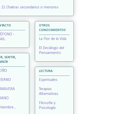
 21 Chakras secundarios o menores
NTACTO
OTROS
CONOCIMIENTOS
LÉFONO -
La Flor de la Vida
AIL
El Decálogo del
Pensamiento
IR, SENTIR,
NREÍR
OÑO
LECTURA
VIERNO
Espirituales
IMAVERA
Terapias
Alternativas
RANO
Filosofía y
tiembre...
Psicología