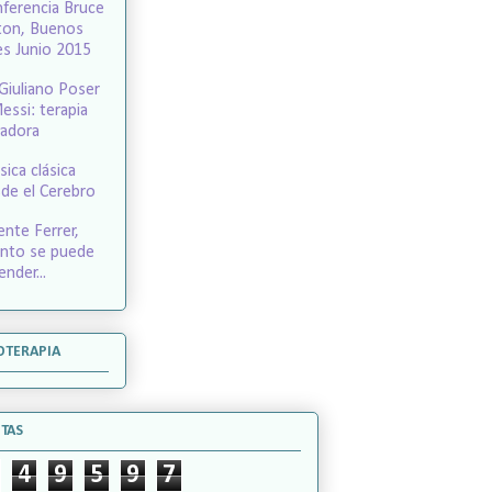
ferencia Bruce
ton, Buenos
es Junio 2015
 Giuliano Poser
essi: terapia
adora
ica clásica
de el Cerebro
ente Ferrer,
nto se puede
ender...
OTERAPIA
ITAS
4
9
5
9
7