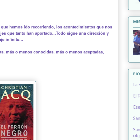
MIS
o que hemos ido recorriendo, los acontecimientos que nos
es que tanto han aportado...Todo sigue una dirección y
e infinito...
cas, más o menos conocidas, más o menos aceptadas,
BI
La 
El 
Ese
San
San
obj