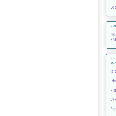
Los
CO
TE
EM
VIV
SO
OT
IN
PR
VE
Sep