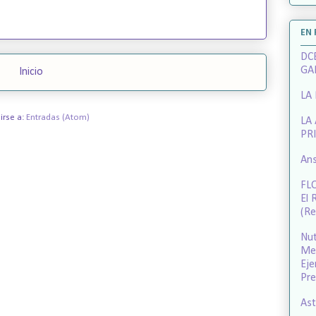
EN
DCE
GA
Inicio
LA
irse a:
Entradas (Atom)
LA
PR
Ans
FL
El 
(R
Nut
Med
Eje
Pre
Ast