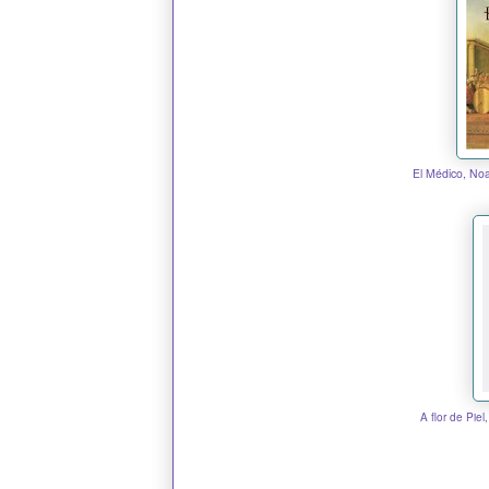
El Médico, N
A flor de Pie