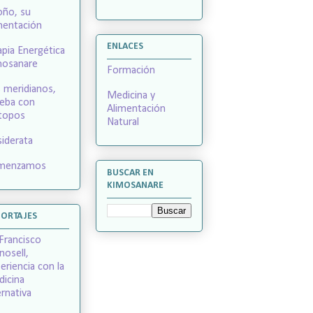
ño, su
mentación
ENLACES
apia Energética
mosanare
Formación
 meridianos,
Medicina y
eba con
Alimentación
topos
Natural
iderata
menzamos
BUSCAR EN
KIMOSANARE
PORTAJES
 Francisco
nosell,
eriencia con la
icina
ernativa