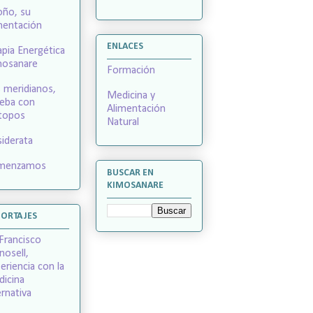
ño, su
mentación
ENLACES
apia Energética
mosanare
Formación
 meridianos,
Medicina y
eba con
Alimentación
topos
Natural
iderata
menzamos
BUSCAR EN
KIMOSANARE
PORTAJES
 Francisco
nosell,
eriencia con la
icina
ernativa