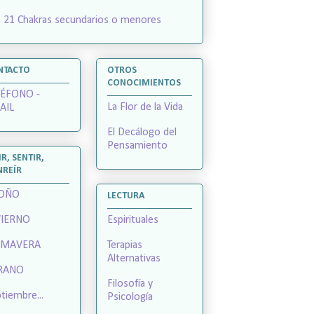
 21 Chakras secundarios o menores
NTACTO
OTROS
CONOCIMIENTOS
LÉFONO -
La Flor de la Vida
AIL
El Decálogo del
Pensamiento
IR, SENTIR,
NREÍR
OÑO
LECTURA
VIERNO
Espirituales
IMAVERA
Terapias
Alternativas
RANO
Filosofía y
tiembre...
Psicología