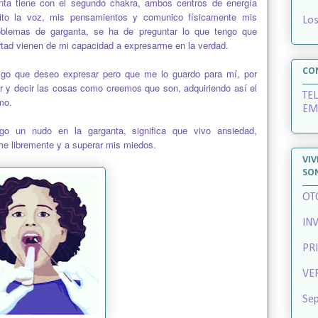
ta tiene con el segundo chakra, ambos centros de energía
mito la voz, mis pensamientos y comunico físicamente mis
Los
oblemas de garganta, se ha de preguntar lo que tengo que
ertad vienen de mi capacidad a expresarme en la verdad.
CO
lgo que deseo expresar pero que me lo guardo para mí, por
ar y decir las cosas como creemos que son, adquiriendo así el
TE
mo.
EM
go un nudo en la garganta, significa que vivo ansiedad,
me libremente y a superar mis miedos.
VIV
SO
OT
IN
PR
VE
Sep