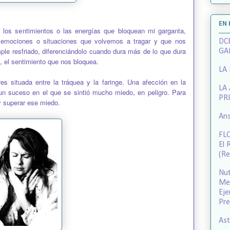
EN
, los sentimientos o las energías que bloquean mi garganta,
n emociones o situaciones que volvemos a tragar y que nos
DCE
le resfriado, diferenciándolo cuando dura más de lo que dura
GA
, el sentimiento que nos bloquea.
LA
res situada entre la tráquea y la faringe. Una afección en la
LA
un suceso en el que se sintió mucho miedo, en peligro. Para
PR
y superar ese miedo.
Ans
FL
El 
(R
Nut
Med
Eje
Pre
Ast