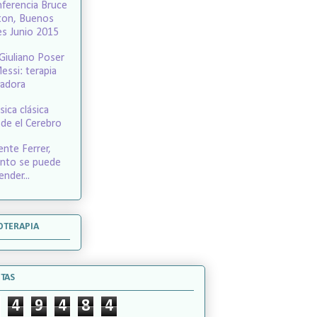
ferencia Bruce
ton, Buenos
es Junio 2015
 Giuliano Poser
essi: terapia
adora
ica clásica
de el Cerebro
ente Ferrer,
nto se puede
ender...
OTERAPIA
ITAS
4
9
4
8
4