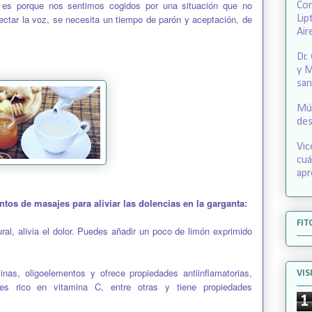
, es porque nos sentimos cogidos por una situación que no
Con
ctar la voz, se necesita un tiempo de parón y aceptación, de
Lip
Air
Dr.
y M
san
Mús
des
Vic
cuá
apr
os de masajes para aliviar las dolencias en la garganta:
FIT
ural, alivia el dolor. Puedes añadir un poco de limón exprimido
inas, oligoelementos y ofrece propiedades antiinflamatorias,
VIS
 es rico en vitamina C, entre otras y tiene propiedades
1