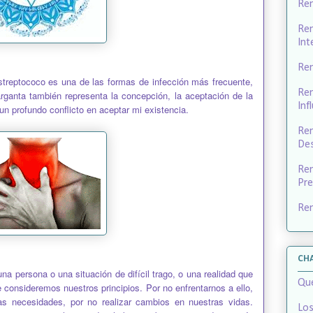
Rem
Rem
Int
Rem
streptococo es una de las formas de infección más frecuente,
Rem
garganta también representa la concepción, la aceptación de la
Inf
 un profundo conflicto en aceptar mi existencia.
Rem
Des
Rem
Pre
Re
CH
una persona o una situación de difícil trago, o una realidad que
Qué
e consideremos nuestros principios. Por no enfrentarnos a ello,
s necesidades, por no realizar cambios en nuestras vidas.
Los