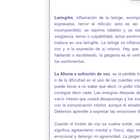
Laringitis
, inflamación de la laringe, acom
expresarse, temor al ridículo; esto es a
incomprendido; se reprime rebelión y se 
vergüenza, temor o culpabilidad, estos senti
traduce en una laringitis. La laringe se inflam
voz y a la expresión de sí mismo. Hay que a
hablando o escribiendo, la garganta es el cen
los sentimientos.
La Afonía o extinción de voz
, es la pérdida 
o de la dificultad en el uso de las cuerdas 
puede llevar a no saber qué decir, ni poder int
consigue decir nada. Las energías después d
vacío interior que creará desasosiego y los so
con la comunicación interior, aunque el estad
Debemos aprender a expresar las emociones de
Cuando el timbre de voz se vuelve sordo, ra
significa agotamiento mental y físico; algo i
emocional y detengo mi agresividad. La gargan