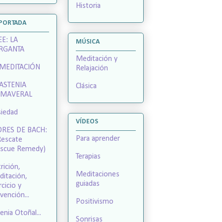
Historia
 PORTADA
E: LA
MÚSICA
RGANTA
Meditación y
 MEDITACIÓN
Relajación
 ASTENIA
Clásica
IMAVERAL
iedad
VÍDEOS
ORES DE BACH:
Para aprender
Rescate
escue Remedy)
Terapias
rición,
Meditaciones
itación,
guiadas
rcicio y
vención...
Positivismo
enia Otoñal...
Sonrisas