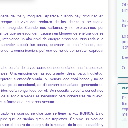
Oto
ali
pañada de tos y ronquera. Aparece cuando hay dificultad en
Ter
sí porque se vive con rechazo de los demás y se siente
Ki
siente ahogado. Cuando nos callamos y no expresamos por
mientos que se esconden, causan un bloqueo de energía que se
Los
a, reteniendo un alto nivel de energía emocional vinculada a la
pru
prender a decir las cosas, expresar los sentimientos, bien
isó
tro de la comunicación, por eso se ha de comunicar, expresar
Des
total o parcial de la voz como consecuencia de una incapacidad
Co
vocales. Una emoción demasiado grande (desamparo, inquietud)
erpretar la emoción vivida. Mi sensibilidad está herida y no se
e un golpe emocional, se dispersan demasiado, generando un
RE
nidos serán engullidos por él. Se necesita volver a conectarse
o de silencio a veces es necesario para conectarse de nuevo.
Dr.
 la forma que mejor nos sientan.
Bar
exp
sgado, es cuando se dice que se tiene la voz
RONCA
. Esto
med
mpide que las ruedas giren sin tropiezos. Se vive un bloqueo
alt
ta es el centro de energía de la verdad, de la comunicación y